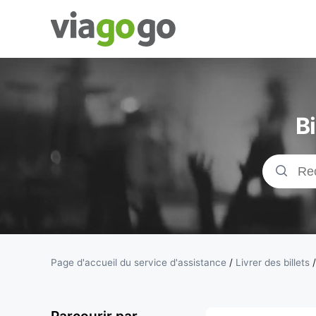
Billets -
Billet pour
B
concerts,
événements
sportifs et
théâtre |
Page d'accueil du service d'assistance
/
Livrer des billets
viagogo, la
Parcourir par