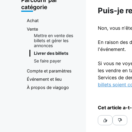
plateforme
catégorie
Puis-je r
d'achat et
Achat
Non, vous n'ête
Vente
de vente de
Mettre en vente des
billets et gérer les
En raison des d
billets
annonces
l'événement.
Livrer des billets
Se faire payer
Si vous ne voye
les vendre en t
Compte et paramètres
Services de de
Événement et lieu
billets soient 
À propos de viagogo
Cet article a-t-