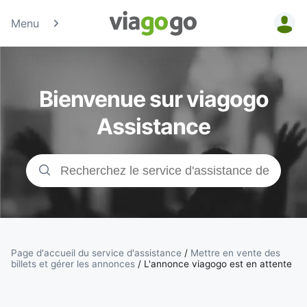
Menu
Billets -
Billet pour
Bienvenue sur viagogo
concerts,
Assistance
événements
sportifs et
théâtre |
viagogo, la
Page d'accueil du service d'assistance
/
Mettre en vente des
billets et gérer les annonces
/
L'annonce viagogo est en attente
plateforme