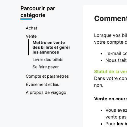
plateforme
Parcourir par
d'achat et
catégorie
Comment s
de vente de
Achat
Lorsque vos bil
Vente
votre compte d
Mettre en vente
billets
des billets et gérer
les annonces
l'e-mail c
Livrer des billets
Nous trai
Se faire payer
Statut de la ve
Compte et paramètres
Dans votre comp
Événement et lieu
non.
À propos de viagogo
Vente en cour
Vous avez
vente pas
Pour
les 