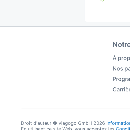
Notre
À prop
Nos pa
Progra
Carriè
Droit d'auteur © viagogo GmbH 2026
Information
En utilisant ce site Web, vous acceptez les
Condit