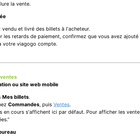
ure la vente.
tée
vendu et livré des billets à l'acheteur.
er les retards de paiement, confirmez que vous avez ajout
 votre viagogo compte.
 ventes
ation ou site web mobile
s
Mes billets
.
nnez
Commandes
, puis
Ventes
.
 en cours s'affichent ici par défaut. Pour afficher les ven
es.”
 bureau