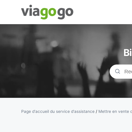
Billets -
Billet pour
B
concerts,
événements
sportifs et
théâtre |
Page d'accueil du service d'assistance
/
Mettre en vente d
viagogo, la