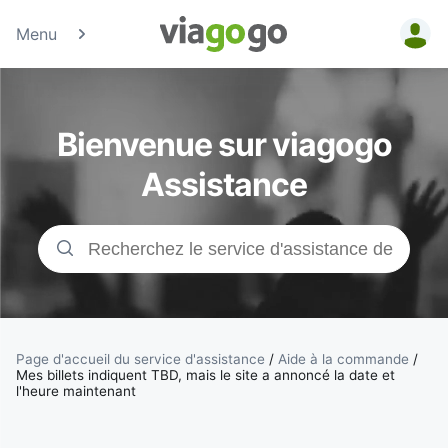
Menu
Billets -
Billet pour
Bienvenue sur viagogo
concerts,
Assistance
événements
sportifs et
théâtre |
viagogo, la
Page d'accueil du service d'assistance
/
Aide à la commande
/
Mes billets indiquent TBD, mais le site a annoncé la date et
l'heure maintenant
plateforme