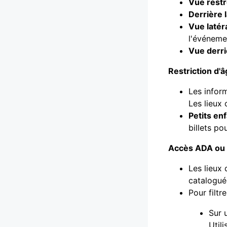
Vue restr
Derrière 
Vue latéra
l'événeme
Vue derri
Restriction d'
Les inform
Les lieux 
Petits en
billets po
Accès ADA ou f
Les lieux
catalogué
Pour filtr
Sur 
Util