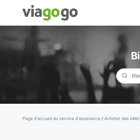
Billets -
Billet pour
B
concerts,
événements
sportifs et
théâtre |
Page d'accueil du service d'assistance
/
Acheter des billet
viagogo, la