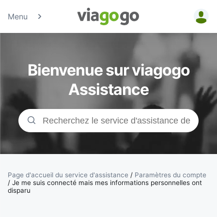
Menu
Billets -
Billet pour
Bienvenue sur viagogo
concerts,
Assistance
événements
sportifs et
théâtre |
viagogo, la
Page d'accueil du service d'assistance
/
Paramètres du compte
/
Je me suis connecté mais mes informations personnelles ont
disparu
plateforme