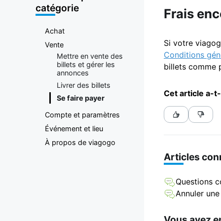
plateforme
catégorie
Frais en
d'achat et
Achat
Si votre viagog
Vente
de vente de
Conditions géné
Mettre en vente des
billets et gérer les
billets comme 
annonces
billets
Livrer des billets
Cet article a-t-
Se faire payer
Compte et paramètres
Événement et lieu
À propos de viagogo
Articles co
Questions 
Annuler une
Vous avez en