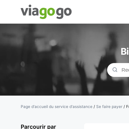
Billets -
Billet pour
B
concerts,
événements
sportifs et
théâtre |
Page d'accueil du service d'assistance
/
Se faire payer
/
F
viagogo, la
Parcourir par