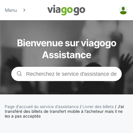
Menu
Billets -
Billet pour
Bienvenue sur viagogo
concerts,
Assistance
événements
sportifs et
théâtre |
viagogo, la
Page d'accueil du service d'assistance
/
Livrer des billets
/
J'ai
transféré des billets de transfert mobile à l'acheteur mais il ne
les a pas acceptés
plateforme