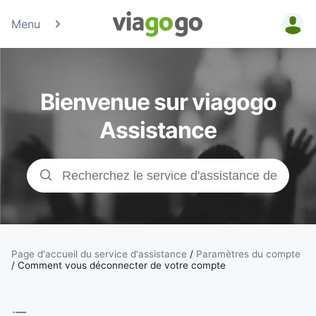
Menu
Billets -
Billet pour
Bienvenue sur viagogo
concerts,
Assistance
événements
sportifs et
théâtre |
viagogo, la
Page d'accueil du service d'assistance
/
Paramètres du compte
/
Comment vous déconnecter de votre compte
plateforme