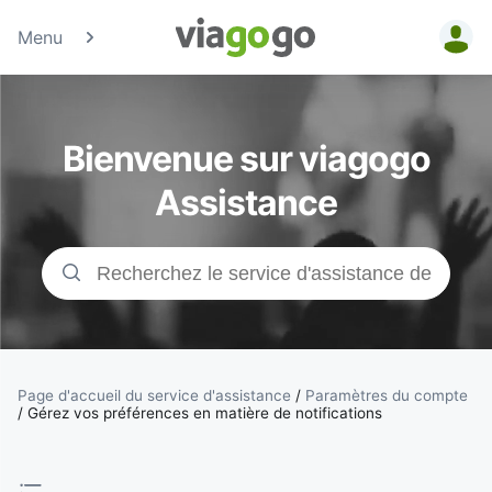
Menu
Billets -
Billet pour
Bienvenue sur viagogo
concerts,
Assistance
événements
sportifs et
théâtre |
viagogo, la
Page d'accueil du service d'assistance
/
Paramètres du compte
/
Gérez vos préférences en matière de notifications
plateforme