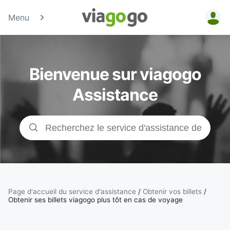
Menu
Billets -
Billet pour
Bienvenue sur viagogo
concerts,
Assistance
événements
sportifs et
théâtre |
viagogo, la
Page d'accueil du service d'assistance
/
Obtenir vos billets
/
Obtenir ses billets viagogo plus tôt en cas de voyage
plateforme