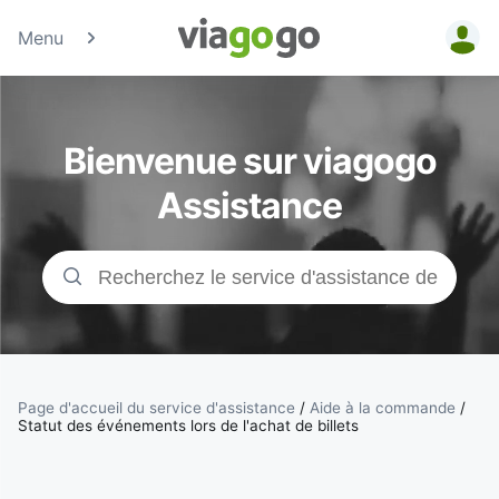
Menu
Billets -
Billet pour
Bienvenue sur viagogo
concerts,
Assistance
événements
sportifs et
théâtre |
viagogo, la
Page d'accueil du service d'assistance
/
Aide à la commande
/
Statut des événements lors de l'achat de billets
plateforme