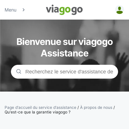
Menu
Billets -
Billet pour
Bienvenue sur viagogo
concerts,
Assistance
événements
sportifs et
théâtre |
viagogo, la
Page d'accueil du service d'assistance
/
À propos de nous
/
Qu'est-ce que la garantie viagogo ?
plateforme