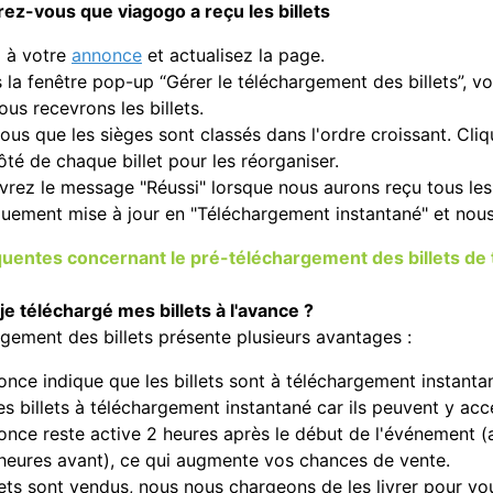
rez-vous que viagogo a reçu les billets
 à votre
annonce
et actualisez la page.
s la fenêtre pop-up “Gérer le téléchargement des billets”, 
us recevrons les billets.
us que les sièges sont classés dans l'ordre croissant. Clique
ôté de chaque billet pour les réorganiser.
vrez le message "Réussi" lorsque nous aurons reçu tous les 
uement mise à jour en "Téléchargement instantané" et nous
uentes concernant le pré-téléchargement des billets de 
e téléchargé mes billets à l'avance ?
gement des billets présente plusieurs avantages :
nce indique que les billets sont à téléchargement instantan
es billets à téléchargement instantané car ils peuvent y ac
once reste active 2 heures après le début de l'événement (
heures avant), ce qui augmente vos chances de vente.
lets sont vendus, nous nous chargeons de les livrer pour vo