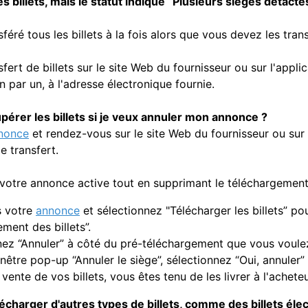
les billets, mais le statut indique “Plusieurs sièges détact
féré tous les billets à la fois alors que vous devez les tra
sfert de billets sur le site Web du fournisseur ou sur l'appli
un par un, à l'adresse électronique fournie.
rer les billets si je veux annuler mon annonce ?
nnonce
et rendez-vous sur le site Web du fournisseur ou sur l
e transfert.
votre annonce active tout en supprimant le téléchargement 
s votre
annonce
et sélectionnez "Télécharger les billets” po
ment des billets”.
nez “Annuler” à côté du pré-téléchargement que vous voulez
nêtre pop-up “Annuler le siège”, sélectionnez “Oui, annuler”
vente de vos billets, vous êtes tenu de les livrer à l'acheteu
lécharger d'autres types de billets, comme des billets éle