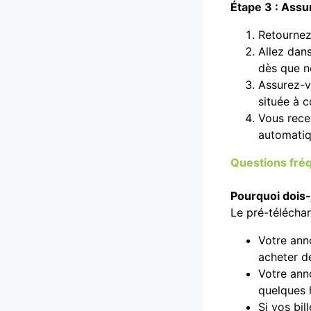
Étape 3 : Assu
Retournez
Allez dan
dès que no
Assurez-vo
située à c
Vous rece
automatiq
Questions fréq
Pourquoi dois-j
Le pré-téléchar
Votre anno
acheter d
Votre ann
quelques 
Si vos bil