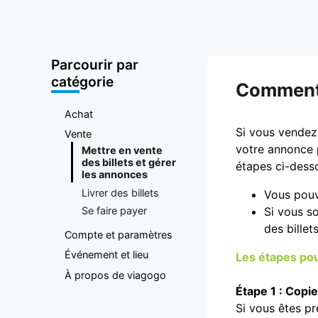
plateforme
d'achat et
Parcourir par
de vente de
catégorie
Comment t
billets
Achat
Si vous vendez 
Vente
votre annonce p
Mettre en vente
des billets et gérer
étapes ci-desso
les annonces
Livrer des billets
Vous pouve
Si vous s
Se faire payer
des billet
Compte et paramètres
Événement et lieu
Les étapes pou
À propos de viagogo
Étape 1 : Copie
Si vous êtes pr