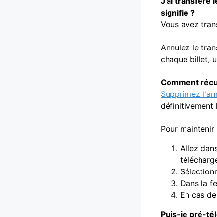
J'ai transféré 
signifie ?
Vous avez trans
Annulez le tran
chaque billet, 
Comment récupé
Supprimez l'a
définitivement l
Pour maintenir 
Allez dan
télécharge
Sélection
Dans la fe
En cas de 
Puis-je pré-té