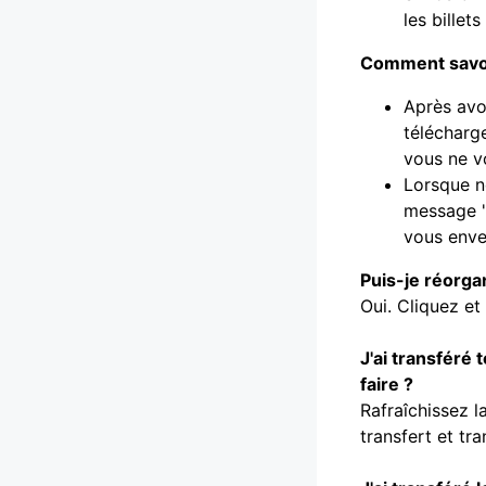
les billet
Comment savoir 
Après avoi
télécharge
vous ne vo
Lorsque no
message "
vous enve
Puis-je réorga
Oui. Cliquez et 
J'ai transféré 
faire ?
Rafraîchissez l
transfert et tr