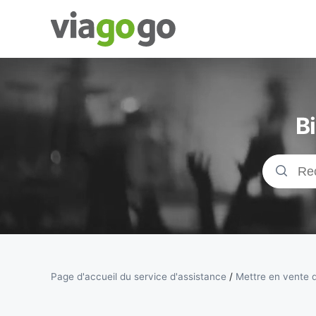
Billets -
Billet pour
B
concerts,
événements
sportifs et
théâtre |
viagogo, la
Page d'accueil du service d'assistance
/
Mettre en vente d