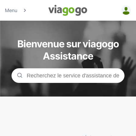
Menu
Billets -
Billet pour
Bienvenue sur viagogo
concerts,
Assistance
événements
sportifs et
théâtre |
viagogo, la
plateforme