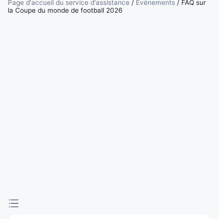
d'achat et
Page d'accueil du service d'assistance
/
Événements
/
FAQ sur
la Coupe du monde de football 2026
de vente de
billets