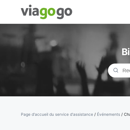
Billets -
Billet pour
B
concerts,
événements
sportifs et
théâtre |
viagogo, la
Page d'accueil du service d'assistance
/
Événements
/
Ch