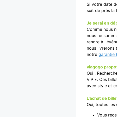
Si votre date d
suit de près la 
Je serai en dé
Comme nous ne c
nous ne sommes 
rendre à l'évén
nous livrerons 
notre
garantie
viagogo propose
Oui ! Recherch
VIP ». Ces bill
avec style et c
L’achat de bill
Oui, toutes le
Vous rece