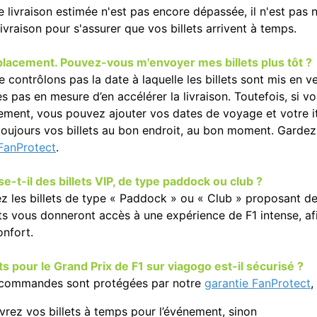
e livraison estimée n'est pas encore dépassée, il n'est pas
livraison pour s'assurer que vos billets arrivent à temps.
placement. Pouvez-vous m'envoyer mes billets plus tôt ?
ontrôlons pas la date à laquelle les billets sont mis en v
pas en mesure d’en accélérer la livraison. Toutefois, si v
ement, vous pouvez ajouter vos dates de voyage et votre it
toujours vos billets au bon endroit, au bon moment. Gardez à
 FanProtect
.
-t-il des billets VIP, de type paddock ou club ?
ez les billets de type « Paddock » ou « Club » proposant d
ets vous donneront accès à une expérience de F1 intense, af
onfort.
ets pour le Grand Prix de F1 sur viagogo est-il sécurisé ?
s commandes sont protégées par notre
garantie FanProtect
,
vrez vos billets à temps pour l’événement, sinon