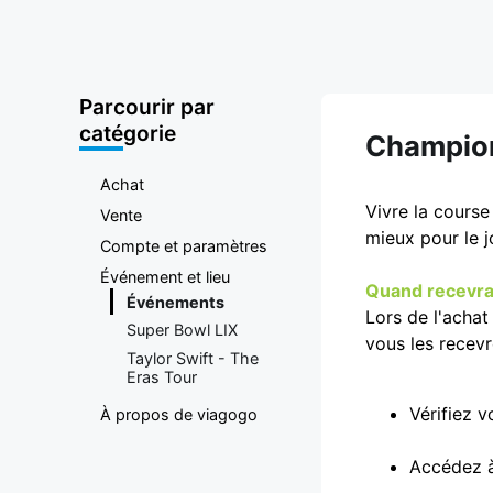
plateforme
d'achat et
Parcourir par
de vente de
catégorie
Champion
billets
Achat
Vivre la cours
Vente
mieux pour le j
Compte et paramètres
Événement et lieu
Quand recevrai
Événements
Lors de l'acha
Super Bowl LIX
vous les recevr
Taylor Swift - The
Eras Tour
Vérifiez 
À propos de viagogo
Accédez à