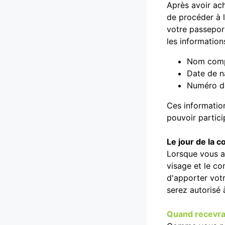
Après avoir ach
de procéder à l
votre passeport
les information
Nom compl
Date de n
Numéro d
Ces information
pouvoir partici
Le jour de la c
Lorsque vous ar
visage et le c
d'apporter votr
serez autorisé 
Quand recevrai