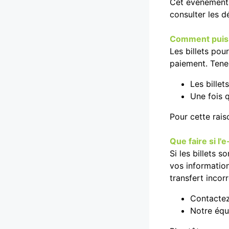
Cet événement u
consulter les d
Comment puis-j
Les billets pou
paiement. Tene
Les billet
Une fois q
Pour cette rais
Que faire si l'
Si les billets 
vos information
transfert incorr
Contacte
Notre équi