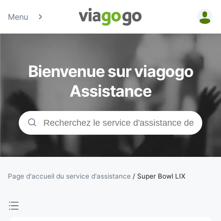
Menu
Billets -
Billet pour
Bienvenue sur viagogo
concerts,
Assistance
événements
sportifs et
théâtre |
viagogo, la
Page d'accueil du service d'assistance
/
Super Bowl LIX
plateforme