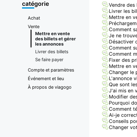
plateforme
catégorie
Vendre des b
Livrer les b
d'achat et
Mettre en ve
Achat
Préchargemen
Vente
Comment sav
de vente de
Mettre en vente
Je ne trouv
des billets et gérer
Désactiver 
les annonces
billets
Comment su
Livrer des billets
Comment met
Fixer des pr
Se faire payer
Mettre en ve
Compte et paramètres
Changer le 
L'annonce v
Événement et lieu
Que sont les
À propos de viagogo
J'ai mis en 
Modifier de
Pourquoi doi
Comment tél
Ai-je correc
Conseils pou
Changer vot