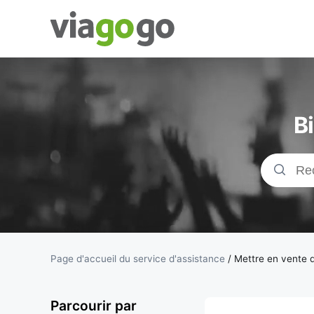
Billets -
Billet pour
B
concerts,
événements
sportifs et
théâtre |
Page d'accueil du service d'assistance
/
Mettre en vente d
viagogo, la
Parcourir par